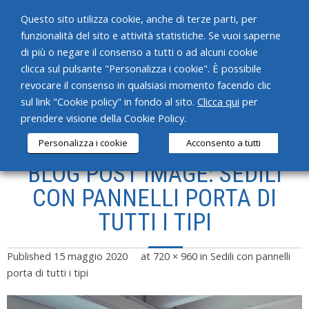
Questo sito utilizza cookie, anche di terze parti, per
funzionalità del sito e attività statistiche. Se vuoi saperne
di più o negare il consenso a tutti o ad alcuni cookie
clicca sul pulsante "Personalizza i cookie". È possibile
revocare il consenso in qualsiasi momento facendo clic
HOME
sul link "Cookie policy" in fondo al sito.
Clicca qui
per
prendere visione della Cookie Policy.
CHI SIAMO
Personalizza i cookie
Acconsento a tutti
SERVIZI
BLOG POST IMAGE: SEDILI
PRODOTTI
CON PANNELLI PORTA DI
TUTTI I TIPI
NEWS
CONTATTI
Published
15 maggio 2020
at
720 × 960
in
Sedili con pannelli
porta di tutti i tipi