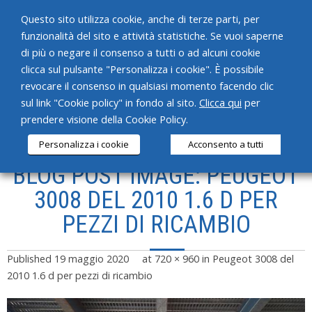
Questo sito utilizza cookie, anche di terze parti, per
funzionalità del sito e attività statistiche. Se vuoi saperne
di più o negare il consenso a tutti o ad alcuni cookie
clicca sul pulsante "Personalizza i cookie". È possibile
revocare il consenso in qualsiasi momento facendo clic
HOME
sul link "Cookie policy" in fondo al sito.
Clicca qui
per
prendere visione della Cookie Policy.
CHI SIAMO
Personalizza i cookie
Acconsento a tutti
SERVIZI
BLOG POST IMAGE: PEUGEOT
PRODOTTI
3008 DEL 2010 1.6 D PER
PEZZI DI RICAMBIO
NEWS
CONTATTI
Published
19 maggio 2020
at
720 × 960
in
Peugeot 3008 del
2010 1.6 d per pezzi di ricambio