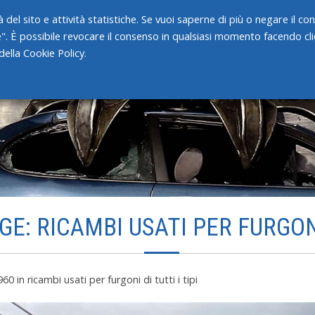
 del sito e attività statistiche. Se vuoi saperne di più o negare il c
e". È possibile revocare il consenso in qualsiasi momento facendo clic
HOME
CHI SIAMO
SERVIZI
ella Cookie Policy.
E: RICAMBI USATI PER FURGONI 
960
in
ricambi usati per furgoni di tutti i tipi