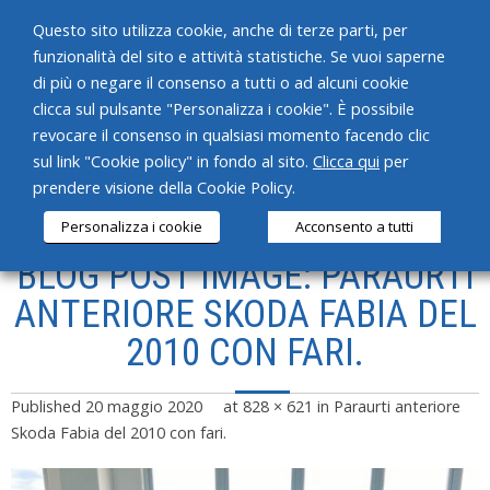
Questo sito utilizza cookie, anche di terze parti, per
funzionalità del sito e attività statistiche. Se vuoi saperne
di più o negare il consenso a tutti o ad alcuni cookie
clicca sul pulsante "Personalizza i cookie". È possibile
revocare il consenso in qualsiasi momento facendo clic
HOME
sul link "Cookie policy" in fondo al sito.
Clicca qui
per
prendere visione della Cookie Policy.
CHI SIAMO
Personalizza i cookie
Acconsento a tutti
SERVIZI
BLOG POST IMAGE: PARAURTI
PRODOTTI
ANTERIORE SKODA FABIA DEL
2010 CON FARI.
NEWS
CONTATTI
Published
20 maggio 2020
at
828 × 621
in
Paraurti anteriore
Skoda Fabia del 2010 con fari.