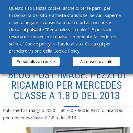
Questo sito utilizza cookie, anche di terze parti, per
funzionalità del sito e attività statistiche. Se vuoi saperne
di più o negare il consenso a tutti o ad alcuni cookie
clicca sul pulsante "Personalizza i cookie". È possibile
revocare il consenso in qualsiasi momento facendo clic
HOME
sul link "Cookie policy" in fondo al sito.
Clicca qui
per
prendere visione della Cookie Policy.
CHI SIAMO
Personalizza i cookie
Acconsento a tutti
SERVIZI
BLOG POST IMAGE: PEZZI DI
PRODOTTI
RICAMBIO PER MERCEDES
CLASSE A 1.8 D DEL 2013
NEWS
CONTATTI
Published
21 maggio 2020
at
720 × 960
in
Pezzi di ricambio
per mercedes Classe A 1.8 d del 2013