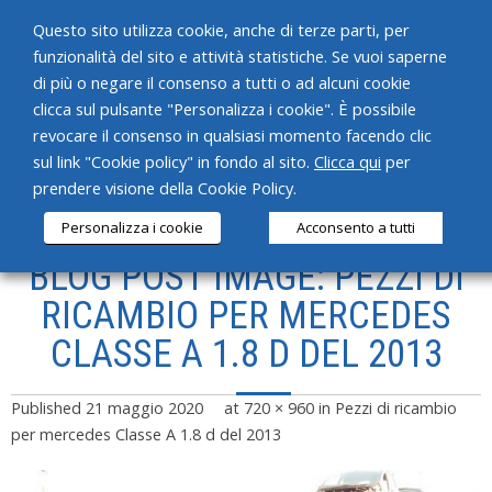
Questo sito utilizza cookie, anche di terze parti, per
funzionalità del sito e attività statistiche. Se vuoi saperne
di più o negare il consenso a tutti o ad alcuni cookie
clicca sul pulsante "Personalizza i cookie". È possibile
revocare il consenso in qualsiasi momento facendo clic
HOME
sul link "Cookie policy" in fondo al sito.
Clicca qui
per
prendere visione della Cookie Policy.
CHI SIAMO
Personalizza i cookie
Acconsento a tutti
SERVIZI
BLOG POST IMAGE: PEZZI DI
PRODOTTI
RICAMBIO PER MERCEDES
CLASSE A 1.8 D DEL 2013
NEWS
CONTATTI
Published
21 maggio 2020
at
720 × 960
in
Pezzi di ricambio
per mercedes Classe A 1.8 d del 2013