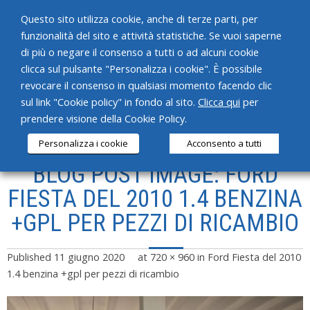
Questo sito utilizza cookie, anche di terze parti, per
funzionalità del sito e attività statistiche. Se vuoi saperne
di più o negare il consenso a tutti o ad alcuni cookie
clicca sul pulsante "Personalizza i cookie". È possibile
revocare il consenso in qualsiasi momento facendo clic
HOME
sul link "Cookie policy" in fondo al sito.
Clicca qui
per
prendere visione della Cookie Policy.
CHI SIAMO
Personalizza i cookie
Acconsento a tutti
SERVIZI
BLOG POST IMAGE: FORD
PRODOTTI
FIESTA DEL 2010 1.4 BENZINA
+GPL PER PEZZI DI RICAMBIO
NEWS
CONTATTI
Published
11 giugno 2020
at
720 × 960
in
Ford Fiesta del 2010
1.4 benzina +gpl per pezzi di ricambio