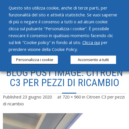
Questo sito utilizza cookie, anche di terze parti, per
funzionalità del sito e attività statistiche. Se vuoi saperne
di più o negare il consenso a tutti o ad alcuni cookie
clicca sul pulsante "Personalizza i cookie". È possibile
revocare il consenso in qualsiasi momento facendo clic
HOME
sul link "Cookie policy" in fondo al sito.
Clicca qui
per
prendere visione della Cookie Policy.
CHI SIAMO
Personalizza i cookie
Acconsento a tutti
SERVIZI
BLOG POST IMAGE: CITROEN
PRODOTTI
C3 PER PEZZI DI RICAMBIO
NEWS
Published
23 giugno 2020
at
720 × 960
in
Citroen C3 per pezzi
CONTATTI
di ricambio