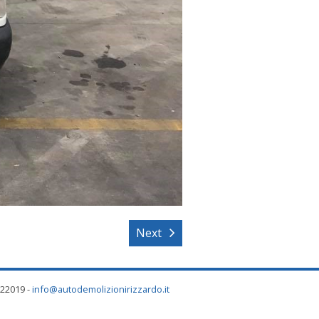
Next
622019 -
info@autodemolizionirizzardo.it