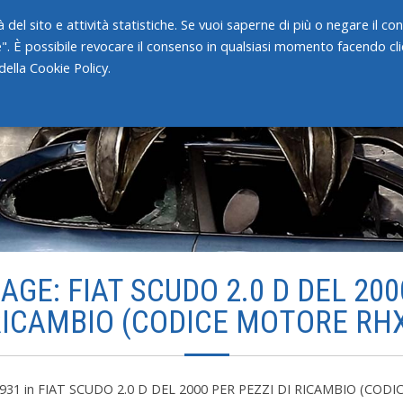
 del sito e attività statistiche. Se vuoi saperne di più o negare il c
e". È possibile revocare il consenso in qualsiasi momento facendo clic
HOME
CHI SIAMO
SERVIZI
ella Cookie Policy.
GE: FIAT SCUDO 2.0 D DEL 200
ICAMBIO (CODICE MOTORE RH
 931
in
FIAT SCUDO 2.0 D DEL 2000 PER PEZZI DI RICAMBIO (COD