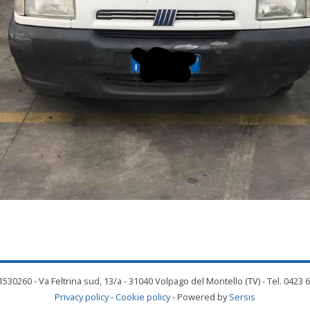
530260 - Va Feltrina sud, 13/a - 31040 Volpago del Montello (TV) - Tel. 0423 
Privacy policy
-
Cookie policy
- Powered by
Sersis