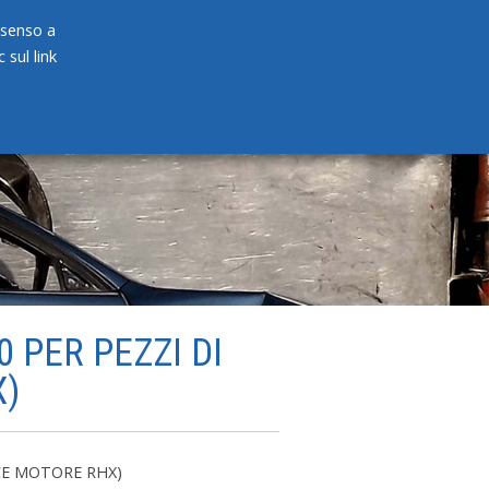
onsenso a
 sul link
PRODOTTI
NEWS
CONTATTI
0 PER PEZZI DI
X)
ICE MOTORE RHX)