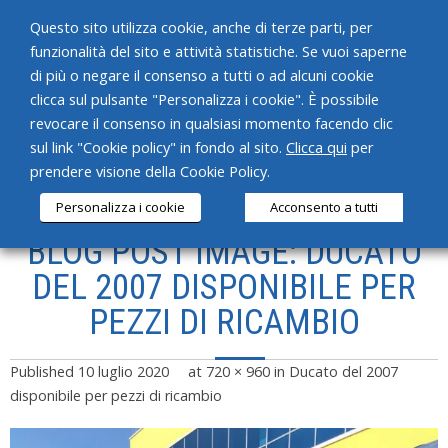
Questo sito utilizza cookie, anche di terze parti, per
funzionalità del sito e attività statistiche. Se vuoi saperne
di più o negare il consenso a tutti o ad alcuni cookie
clicca sul pulsante "Personalizza i cookie". È possibile
revocare il consenso in qualsiasi momento facendo clic
HOME
sul link "Cookie policy" in fondo al sito.
Clicca qui
per
prendere visione della Cookie Policy.
CHI SIAMO
Personalizza i cookie
Acconsento a tutti
SERVIZI
BLOG POST IMAGE: DUCATO
PRODOTTI
DEL 2007 DISPONIBILE PER
PEZZI DI RICAMBIO
NEWS
CONTATTI
Published
10 luglio 2020
at
720 × 960
in
Ducato del 2007
disponibile per pezzi di ricambio