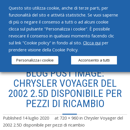
Questo sito utilizza cookie, anche di terze parti, per
funzionalità del sito e attività statistiche. Se vuoi saperne
di più o negare il consenso a tutti o ad alcuni cookie
clicca sul pulsante "Personalizza i cookie". È possibile
revocare il consenso in qualsiasi momento facendo clic
HOME
sul link "Cookie policy" in fondo al sito.
Clicca qui
per
prendere visione della Cookie Policy.
CHI SIAMO
Personalizza i cookie
Acconsento a tutti
SERVIZI
BLOG POST IMAGE:
PRODOTTI
CHRYSLER VOYAGER DEL
2002 2.5D DISPONIBILE PER
NEWS
PEZZI DI RICAMBIO
CONTATTI
Published
14 luglio 2020
at
720 × 960
in
Chrysler Voyager del
2002 2.5D disponibile per pezzi di ricambio