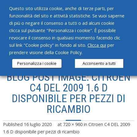
Questo sito utilizza cookie, anche di terze parti, per
funzionalità del sito e attività statistiche. Se vuoi saperne
di più o negare il consenso a tutti o ad alcuni cookie
clicca sul pulsante "Personalizza i cookie". È possibile
revocare il consenso in qualsiasi momento facendo clic
HOME
sul link "Cookie policy" in fondo al sito.
Clicca qui
per
prendere visione della Cookie Policy.
CHI SIAMO
Personalizza i cookie
Acconsento a tutti
SERVIZI
BLOG POST IMAGE: CITROEN
PRODOTTI
C4 DEL 2009 1.6 D
DISPONIBILE PER PEZZI DI
NEWS
RICAMBIO
CONTATTI
Published
16 luglio 2020
at
720 × 960
in
Citroen C4 DEL 2009
1.6 D disponibile per pezzi di ricambio