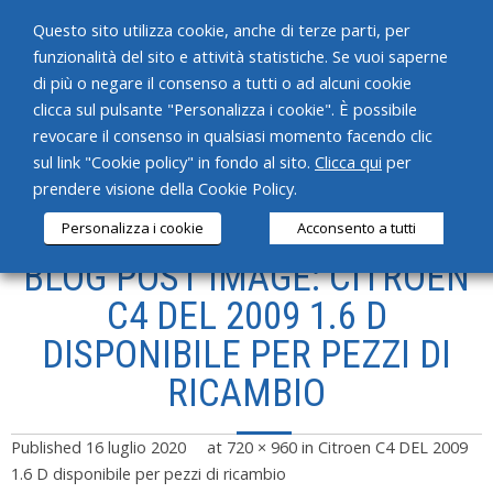
Questo sito utilizza cookie, anche di terze parti, per
funzionalità del sito e attività statistiche. Se vuoi saperne
di più o negare il consenso a tutti o ad alcuni cookie
clicca sul pulsante "Personalizza i cookie". È possibile
revocare il consenso in qualsiasi momento facendo clic
HOME
sul link "Cookie policy" in fondo al sito.
Clicca qui
per
prendere visione della Cookie Policy.
CHI SIAMO
Personalizza i cookie
Acconsento a tutti
SERVIZI
BLOG POST IMAGE: CITROEN
PRODOTTI
C4 DEL 2009 1.6 D
DISPONIBILE PER PEZZI DI
NEWS
RICAMBIO
CONTATTI
Published
16 luglio 2020
at
720 × 960
in
Citroen C4 DEL 2009
1.6 D disponibile per pezzi di ricambio