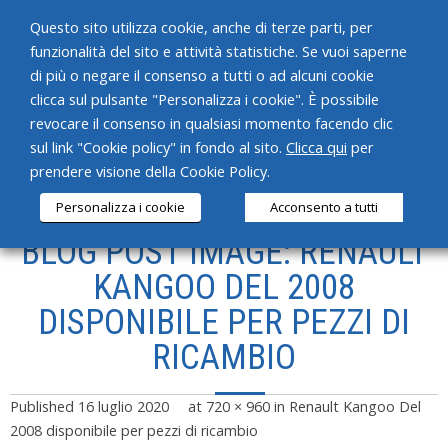
Questo sito utilizza cookie, anche di terze parti, per
funzionalità del sito e attività statistiche. Se vuoi saperne
di più o negare il consenso a tutti o ad alcuni cookie
clicca sul pulsante "Personalizza i cookie". È possibile
revocare il consenso in qualsiasi momento facendo clic
HOME
sul link "Cookie policy" in fondo al sito.
Clicca qui
per
prendere visione della Cookie Policy.
CHI SIAMO
Personalizza i cookie
Acconsento a tutti
SERVIZI
BLOG POST IMAGE: RENAULT
PRODOTTI
KANGOO DEL 2008
DISPONIBILE PER PEZZI DI
NEWS
RICAMBIO
CONTATTI
Published
16 luglio 2020
at
720 × 960
in
Renault Kangoo Del
2008 disponibile per pezzi di ricambio