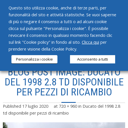
Questo sito utilizza cookie, anche di terze parti, per
funzionalità del sito e attività statistiche. Se vuoi saperne
di più o negare il consenso a tutti o ad alcuni cookie
clicca sul pulsante "Personalizza i cookie". È possibile
revocare il consenso in qualsiasi momento facendo clic
HOME
sul link "Cookie policy" in fondo al sito.
Clicca qui
per
prendere visione della Cookie Policy.
CHI SIAMO
Personalizza i cookie
Acconsento a tutti
SERVIZI
BLOG POST IMAGE: DUCATO
PRODOTTI
DEL 1998 2.8 TD DISPONIBILE
PER PEZZI DI RICAMBIO
NEWS
CONTATTI
Published
17 luglio 2020
at
720 × 960
in
Ducato del 1998 2.8
td disponibile per pezzi di ricambio