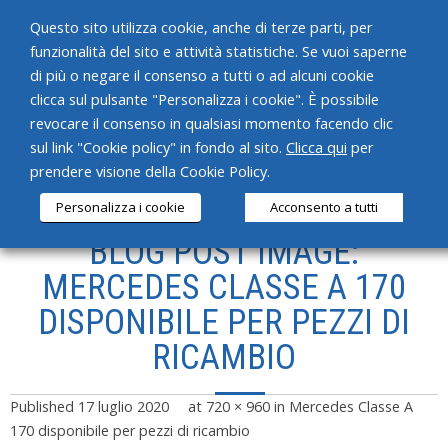
Questo sito utilizza cookie, anche di terze parti, per
funzionalità del sito e attività statistiche. Se vuoi saperne
di più o negare il consenso a tutti o ad alcuni cookie
clicca sul pulsante "Personalizza i cookie". È possibile
revocare il consenso in qualsiasi momento facendo clic
HOME
sul link "Cookie policy" in fondo al sito.
Clicca qui
per
prendere visione della Cookie Policy.
CHI SIAMO
Personalizza i cookie
Acconsento a tutti
SERVIZI
BLOG POST IMAGE:
PRODOTTI
MERCEDES CLASSE A 170
DISPONIBILE PER PEZZI DI
NEWS
RICAMBIO
CONTATTI
Published
17 luglio 2020
at
720 × 960
in
Mercedes Classe A
170 disponibile per pezzi di ricambio