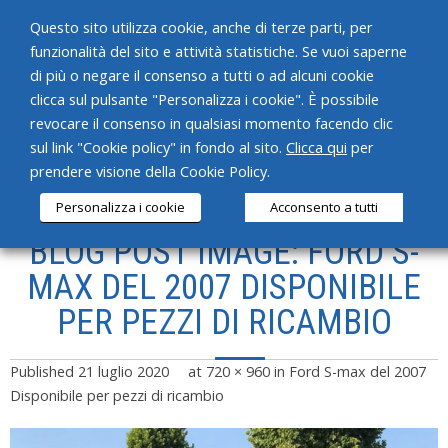
Questo sito utilizza cookie, anche di terze parti, per
funzionalità del sito e attività statistiche. Se vuoi saperne
di più o negare il consenso a tutti o ad alcuni cookie
clicca sul pulsante "Personalizza i cookie". È possibile
revocare il consenso in qualsiasi momento facendo clic
HOME
sul link "Cookie policy" in fondo al sito.
Clicca qui
per
prendere visione della Cookie Policy.
CHI SIAMO
Personalizza i cookie
Acconsento a tutti
SERVIZI
BLOG POST IMAGE: FORD S-
PRODOTTI
MAX DEL 2007 DISPONIBILE
PER PEZZI DI RICAMBIO
NEWS
CONTATTI
Published
21 luglio 2020
at
720 × 960
in
Ford S-max del 2007
Disponibile per pezzi di ricambio