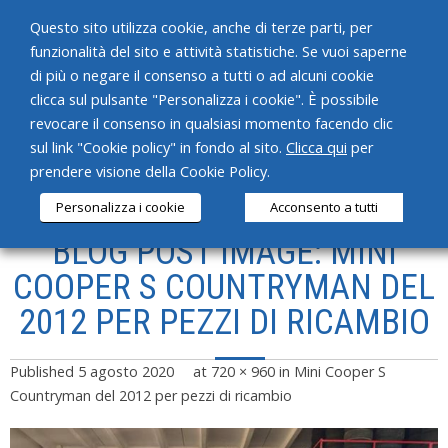
Questo sito utilizza cookie, anche di terze parti, per
funzionalità del sito e attività statistiche. Se vuoi saperne
di più o negare il consenso a tutti o ad alcuni cookie
clicca sul pulsante "Personalizza i cookie". È possibile
revocare il consenso in qualsiasi momento facendo clic
HOME
sul link "Cookie policy" in fondo al sito.
Clicca qui
per
prendere visione della Cookie Policy.
CHI SIAMO
Personalizza i cookie
Acconsento a tutti
SERVIZI
BLOG POST IMAGE: MINI
PRODOTTI
COOPER S COUNTRYMAN DEL
2012 PER PEZZI DI RICAMBIO
NEWS
CONTATTI
Published
5 agosto 2020
at
720 × 960
in
Mini Cooper S
Countryman del 2012 per pezzi di ricambio