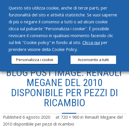
Questo sito utilizza cookie, anche di terze parti, per
funzionalità del sito e attività statistiche. Se vuoi saperne
di più o negare il consenso a tutti o ad alcuni cookie
clicca sul pulsante "Personalizza i cookie". È possibile
revocare il consenso in qualsiasi momento facendo clic
HOME
sul link "Cookie policy" in fondo al sito.
Clicca qui
per
prendere visione della Cookie Policy.
CHI SIAMO
Personalizza i cookie
Acconsento a tutti
SERVIZI
BLOG POST IMAGE: RENAULT
PRODOTTI
MEGANE DEL 2010
DISPONIBILE PER PEZZI DI
NEWS
RICAMBIO
CONTATTI
Published
6 agosto 2020
at
720 × 960
in
Renault Megane del
2010 disponibile per pezzi di ricambio