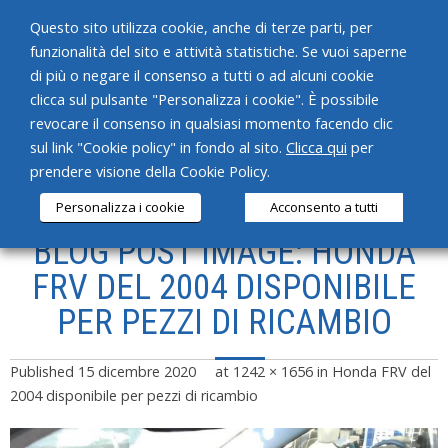
Questo sito utilizza cookie, anche di terze parti, per
funzionalità del sito e attività statistiche. Se vuoi saperne
di più o negare il consenso a tutti o ad alcuni cookie
clicca sul pulsante "Personalizza i cookie". È possibile
revocare il consenso in qualsiasi momento facendo clic
HOME
sul link "Cookie policy" in fondo al sito.
Clicca qui
per
prendere visione della Cookie Policy.
CHI SIAMO
Personalizza i cookie
Acconsento a tutti
SERVIZI
BLOG POST IMAGE: HONDA
PRODOTTI
FRV DEL 2004 DISPONIBILE
PER PEZZI DI RICAMBIO
NEWS
CONTATTI
Published
15 dicembre 2020
at
1242 × 1656
in
Honda FRV del
2004 disponibile per pezzi di ricambio