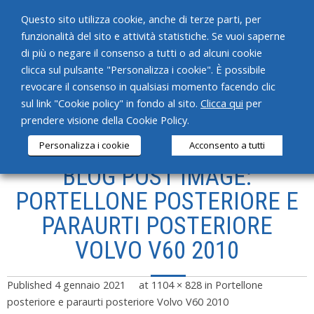
Questo sito utilizza cookie, anche di terze parti, per
funzionalità del sito e attività statistiche. Se vuoi saperne
di più o negare il consenso a tutti o ad alcuni cookie
clicca sul pulsante "Personalizza i cookie". È possibile
revocare il consenso in qualsiasi momento facendo clic
HOME
sul link "Cookie policy" in fondo al sito.
Clicca qui
per
prendere visione della Cookie Policy.
CHI SIAMO
Personalizza i cookie
Acconsento a tutti
SERVIZI
BLOG POST IMAGE:
PRODOTTI
PORTELLONE POSTERIORE E
PARAURTI POSTERIORE
NEWS
VOLVO V60 2010
CONTATTI
Published
4 gennaio 2021
at
1104 × 828
in
Portellone
posteriore e paraurti posteriore Volvo V60 2010