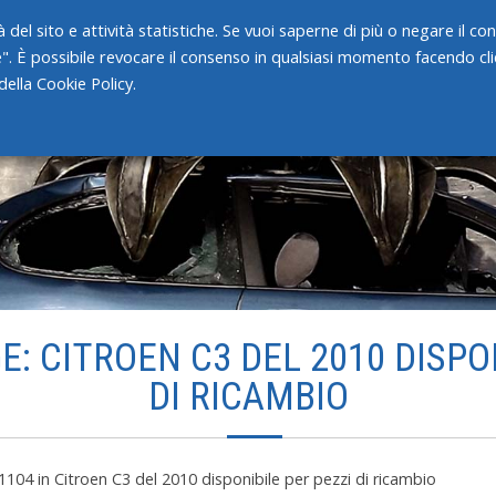
 del sito e attività statistiche. Se vuoi saperne di più o negare il c
e". È possibile revocare il consenso in qualsiasi momento facendo clic
HOME
CHI SIAMO
SERVIZI
ella Cookie Policy.
: CITROEN C3 DEL 2010 DISPO
DI RICAMBIO
 1104
in
Citroen C3 del 2010 disponibile per pezzi di ricambio