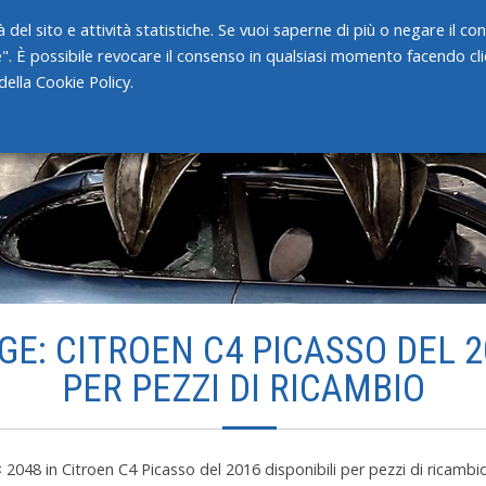
 del sito e attività statistiche. Se vuoi saperne di più o negare il c
e". È possibile revocare il consenso in qualsiasi momento facendo clic
HOME
CHI SIAMO
SERVIZI
ella Cookie Policy.
E: CITROEN C4 PICASSO DEL 2
PER PEZZI DI RICAMBIO
× 2048
in
Citroen C4 Picasso del 2016 disponibili per pezzi di ricambi