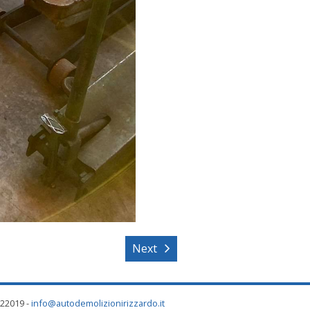
Next
622019 -
info@autodemolizionirizzardo.it