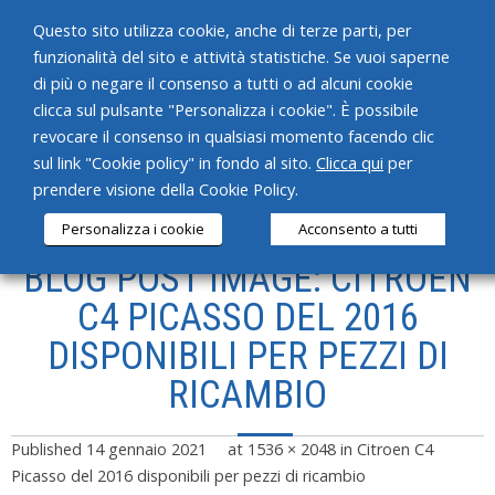
Questo sito utilizza cookie, anche di terze parti, per
funzionalità del sito e attività statistiche. Se vuoi saperne
di più o negare il consenso a tutti o ad alcuni cookie
clicca sul pulsante "Personalizza i cookie". È possibile
revocare il consenso in qualsiasi momento facendo clic
HOME
sul link "Cookie policy" in fondo al sito.
Clicca qui
per
prendere visione della Cookie Policy.
CHI SIAMO
Personalizza i cookie
Acconsento a tutti
SERVIZI
BLOG POST IMAGE: CITROEN
PRODOTTI
C4 PICASSO DEL 2016
DISPONIBILI PER PEZZI DI
NEWS
RICAMBIO
CONTATTI
Published
14 gennaio 2021
at
1536 × 2048
in
Citroen C4
Picasso del 2016 disponibili per pezzi di ricambio