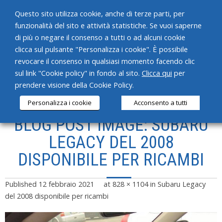
Questo sito utilizza cookie, anche di terze parti, per
funzionalità del sito e attività statistiche. Se vuoi saperne
di più o negare il consenso a tutti o ad alcuni cookie
clicca sul pulsante "Personalizza i cookie". È possibile
revocare il consenso in qualsiasi momento facendo clic
HOME
sul link "Cookie policy" in fondo al sito.
Clicca qui
per
prendere visione della Cookie Policy.
CHI SIAMO
Personalizza i cookie
Acconsento a tutti
SERVIZI
BLOG POST IMAGE: SUBARU
PRODOTTI
LEGACY DEL 2008
DISPONIBILE PER RICAMBI
NEWS
CONTATTI
Published
12 febbraio 2021
at
828 × 1104
in
Subaru Legacy
del 2008 disponibile per ricambi