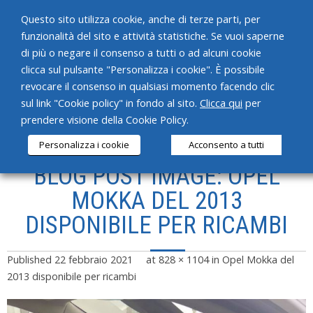
Questo sito utilizza cookie, anche di terze parti, per
funzionalità del sito e attività statistiche. Se vuoi saperne
di più o negare il consenso a tutti o ad alcuni cookie
clicca sul pulsante "Personalizza i cookie". È possibile
revocare il consenso in qualsiasi momento facendo clic
HOME
sul link "Cookie policy" in fondo al sito.
Clicca qui
per
prendere visione della Cookie Policy.
CHI SIAMO
Personalizza i cookie
Acconsento a tutti
SERVIZI
BLOG POST IMAGE: OPEL
PRODOTTI
MOKKA DEL 2013
DISPONIBILE PER RICAMBI
NEWS
CONTATTI
Published
22 febbraio 2021
at
828 × 1104
in
Opel Mokka del
2013 disponibile per ricambi