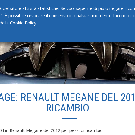
 del sito e attività statistiche. Se vuoi saperne di più o negare il c
e". È possibile revocare il consenso in qualsiasi momento facendo clic
HOME
CHI SIAMO
SERVIZI
ella Cookie Policy.
AGE: RENAULT MEGANE DEL 2012
RICAMBIO
04
in
Renault Megane del 2012 per pezzi di ricambio