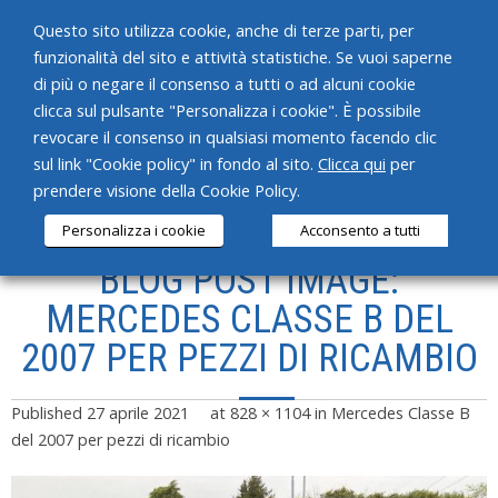
Questo sito utilizza cookie, anche di terze parti, per
funzionalità del sito e attività statistiche. Se vuoi saperne
di più o negare il consenso a tutti o ad alcuni cookie
clicca sul pulsante "Personalizza i cookie". È possibile
revocare il consenso in qualsiasi momento facendo clic
HOME
sul link "Cookie policy" in fondo al sito.
Clicca qui
per
prendere visione della Cookie Policy.
CHI SIAMO
Personalizza i cookie
Acconsento a tutti
SERVIZI
BLOG POST IMAGE:
PRODOTTI
MERCEDES CLASSE B DEL
2007 PER PEZZI DI RICAMBIO
NEWS
CONTATTI
Published
27 aprile 2021
at
828 × 1104
in
Mercedes Classe B
del 2007 per pezzi di ricambio