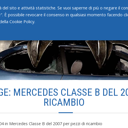
 del sito e attività statistiche. Se vuoi saperne di più o negare il c
e". È possibile revocare il consenso in qualsiasi momento facendo clic
HOME
CHI SIAMO
SERVIZI
ella Cookie Policy.
E: MERCEDES CLASSE B DEL 20
RICAMBIO
04
in
Mercedes Classe B del 2007 per pezzi di ricambio