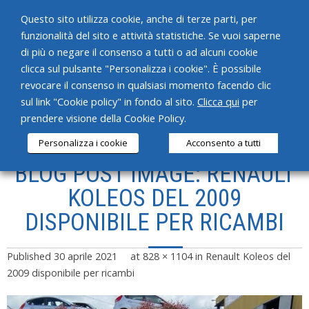
Questo sito utilizza cookie, anche di terze parti, per
funzionalità del sito e attività statistiche. Se vuoi saperne
di più o negare il consenso a tutti o ad alcuni cookie
clicca sul pulsante "Personalizza i cookie". È possibile
revocare il consenso in qualsiasi momento facendo clic
HOME
sul link "Cookie policy" in fondo al sito.
Clicca qui
per
prendere visione della Cookie Policy.
CHI SIAMO
Personalizza i cookie
Acconsento a tutti
SERVIZI
BLOG POST IMAGE: RENAULT
PRODOTTI
KOLEOS DEL 2009
DISPONIBILE PER RICAMBI
NEWS
CONTATTI
Published
30 aprile 2021
at
828 × 1104
in
Renault Koleos del
2009 disponibile per ricambi