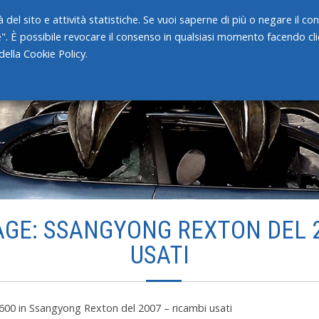
 del sito e attività statistiche. Se vuoi saperne di più o negare il c
e". È possibile revocare il consenso in qualsiasi momento facendo clic
HOME
CHI SIAMO
SERVIZI
ella Cookie Policy.
AGE: SSANGYONG REXTON DEL 2
USATI
 600
in
Ssangyong Rexton del 2007 – ricambi usati