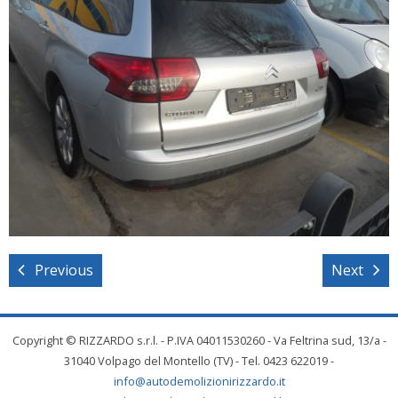
Previous
Next
Copyright © RIZZARDO s.r.l. - P.IVA 04011530260 - Va Feltrina sud, 13/a -
31040 Volpago del Montello (TV) - Tel. 0423 622019 -
info@autodemolizionirizzardo.it