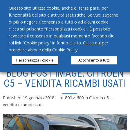
Questo sito utilizza cookie, anche di terze parti, per
funzionalità del sito e attività statistiche. Se vuoi saperne
di più o negare il consenso a tutti o ad alcuni cookie
clicca sul pulsante "Personalizza i cookie". È possibile
revocare il consenso in qualsiasi momento facendo clic
HOME
sul link "Cookie policy" in fondo al sito.
Clicca qui
per
prendere visione della Cookie Policy.
CHI SIAMO
Personalizza i cookie
Acconsento a tutti
SERVIZI
BLOG POST IMAGE: CITROEN
PRODOTTI
C5 – VENDITA RICAMBI USATI
NEWS
Published
19 gennaio 2018
at
800 × 600
in
Citroen c5 –
CONTATTI
vendita ricambi usati