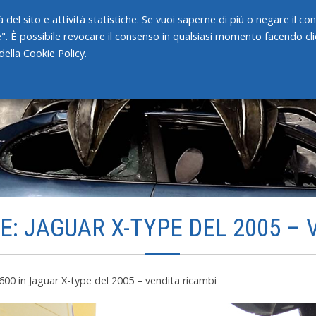
 del sito e attività statistiche. Se vuoi saperne di più o negare il c
e". È possibile revocare il consenso in qualsiasi momento facendo clic
HOME
CHI SIAMO
SERVIZI
ella Cookie Policy.
E: JAGUAR X-TYPE DEL 2005 – 
 600
in
Jaguar X-type del 2005 – vendita ricambi