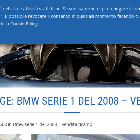
 del sito e attività statistiche. Se vuoi saperne di più o negare il c
e". È possibile revocare il consenso in qualsiasi momento facendo clic
HOME
CHI SIAMO
SERVIZI
ella Cookie Policy.
GE: BMW SERIE 1 DEL 2008 – V
 600
in
Bmw serie 1 del 2008 – vendita ricambi