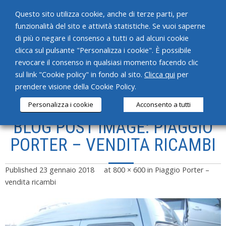
Questo sito utilizza cookie, anche di terze parti, per
funzionalità del sito e attività statistiche. Se vuoi saperne
di più o negare il consenso a tutti o ad alcuni cookie
clicca sul pulsante "Personalizza i cookie". È possibile
revocare il consenso in qualsiasi momento facendo clic
HOME
sul link "Cookie policy" in fondo al sito.
Clicca qui
per
prendere visione della Cookie Policy.
CHI SIAMO
Personalizza i cookie
Acconsento a tutti
SERVIZI
BLOG POST IMAGE: PIAGGIO
PRODOTTI
PORTER – VENDITA RICAMBI
NEWS
Published
23 gennaio 2018
at
800 × 600
in
Piaggio Porter –
CONTATTI
vendita ricambi