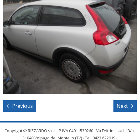
Previous
Next
Copyright © RIZZARDO s.r.l. - P.IVA 04011530260 - Va Feltrina sud, 13/a -
31040 Volpago del Montello (TV) - Tel. 0423 622019 -