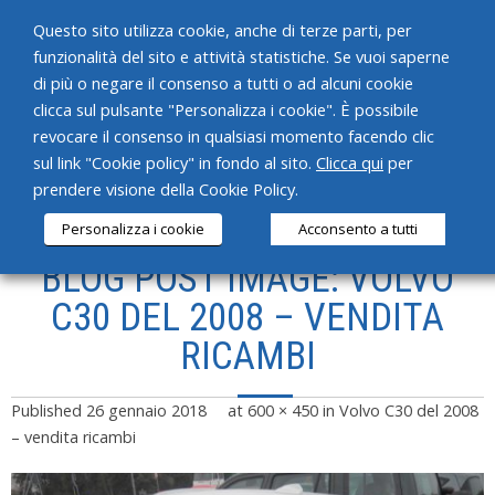
Questo sito utilizza cookie, anche di terze parti, per
funzionalità del sito e attività statistiche. Se vuoi saperne
di più o negare il consenso a tutti o ad alcuni cookie
clicca sul pulsante "Personalizza i cookie". È possibile
revocare il consenso in qualsiasi momento facendo clic
HOME
sul link "Cookie policy" in fondo al sito.
Clicca qui
per
prendere visione della Cookie Policy.
CHI SIAMO
Personalizza i cookie
Acconsento a tutti
SERVIZI
BLOG POST IMAGE: VOLVO
PRODOTTI
C30 DEL 2008 – VENDITA
RICAMBI
NEWS
CONTATTI
Published
26 gennaio 2018
at
600 × 450
in
Volvo C30 del 2008
– vendita ricambi