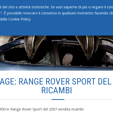
 del sito e attività statistiche. Se vuoi saperne di più o negare il c
e". È possibile revocare il consenso in qualsiasi momento facendo clic
HOME
CHI SIAMO
SERVIZI
ella Cookie Policy.
AGE: RANGE ROVER SPORT DEL
RICAMBI
 450
in
Range Rover Sport del 2007 vendita ricambi