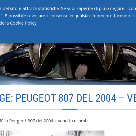
 del sito e attività statistiche. Se vuoi saperne di più o negare il c
e". È possibile revocare il consenso in qualsiasi momento facendo clic
HOME
CHI SIAMO
SERVIZI
ella Cookie Policy.
GE: PEUGEOT 807 DEL 2004 – V
50
in
Peugeot 807 del 2004 – vendita ricambi