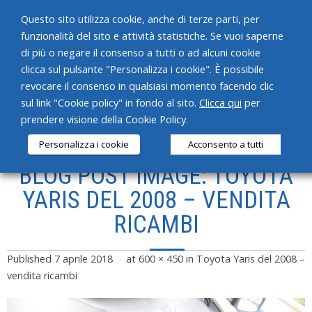
Questo sito utilizza cookie, anche di terze parti, per
funzionalità del sito e attività statistiche. Se vuoi saperne
di più o negare il consenso a tutti o ad alcuni cookie
clicca sul pulsante "Personalizza i cookie". È possibile
revocare il consenso in qualsiasi momento facendo clic
HOME
sul link "Cookie policy" in fondo al sito.
Clicca qui
per
prendere visione della Cookie Policy.
CHI SIAMO
Personalizza i cookie
Acconsento a tutti
SERVIZI
BLOG POST IMAGE: TOYOTA
PRODOTTI
YARIS DEL 2008 – VENDITA
RICAMBI
NEWS
CONTATTI
Published
7 aprile 2018
at
600 × 450
in
Toyota Yaris del 2008 –
vendita ricambi