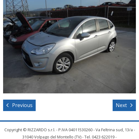
Previous
Next
Copyright © RIZZARDO s.r.l. - P.IVA 04011530260 - Va Feltrina sud, 13/a -
31040 Volpago del Montello (TV) - Tel. 0423 622019 -