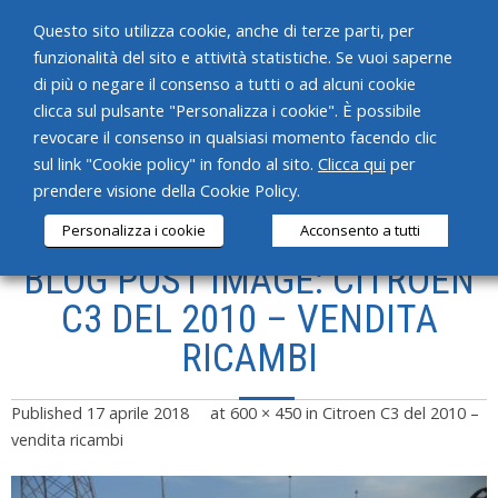
Questo sito utilizza cookie, anche di terze parti, per
funzionalità del sito e attività statistiche. Se vuoi saperne
di più o negare il consenso a tutti o ad alcuni cookie
clicca sul pulsante "Personalizza i cookie". È possibile
revocare il consenso in qualsiasi momento facendo clic
HOME
sul link "Cookie policy" in fondo al sito.
Clicca qui
per
prendere visione della Cookie Policy.
CHI SIAMO
Personalizza i cookie
Acconsento a tutti
SERVIZI
BLOG POST IMAGE: CITROEN
PRODOTTI
C3 DEL 2010 – VENDITA
RICAMBI
NEWS
CONTATTI
Published
17 aprile 2018
at
600 × 450
in
Citroen C3 del 2010 –
vendita ricambi