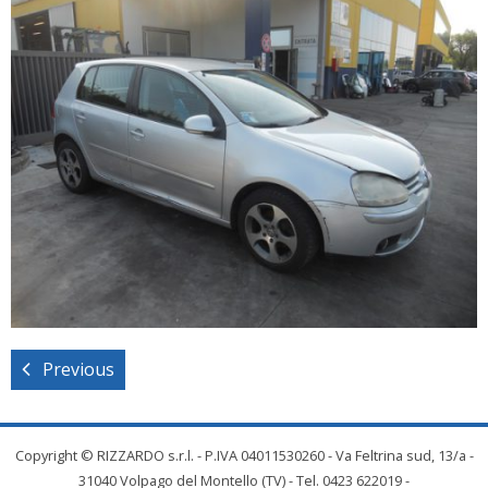
Previous
Copyright © RIZZARDO s.r.l. - P.IVA 04011530260 - Va Feltrina sud, 13/a -
31040 Volpago del Montello (TV) - Tel. 0423 622019 -