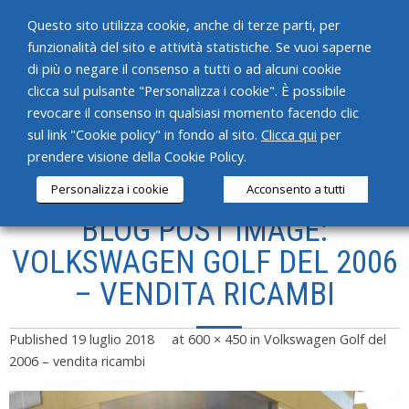
Questo sito utilizza cookie, anche di terze parti, per
funzionalità del sito e attività statistiche. Se vuoi saperne
di più o negare il consenso a tutti o ad alcuni cookie
clicca sul pulsante "Personalizza i cookie". È possibile
revocare il consenso in qualsiasi momento facendo clic
HOME
sul link "Cookie policy" in fondo al sito.
Clicca qui
per
prendere visione della Cookie Policy.
CHI SIAMO
Personalizza i cookie
Acconsento a tutti
SERVIZI
BLOG POST IMAGE:
PRODOTTI
VOLKSWAGEN GOLF DEL 2006
– VENDITA RICAMBI
NEWS
CONTATTI
Published
19 luglio 2018
at
600 × 450
in
Volkswagen Golf del
2006 – vendita ricambi