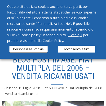
Questo sito utilizza cookie, anche di terze parti, per
funzionalità del sito e attività statistiche. Se vuoi saperne
di più o negare il consenso a tutti o ad alcuni cookie
clicca sul pulsante "Personalizza i cookie". È possibile
revocare il consenso in qualsiasi momento facendo clic
HOME
sul link "Cookie policy" in fondo al sito.
Clicca qui
per
prendere visione della Cookie Policy.
CHI SIAMO
Personalizza i cookie
Acconsento a tutti
SERVIZI
BLOG POST IMAGE: FIAT
PRODOTTI
MULTIPLA DEL 2006 –
VENDITA RICAMBI USATI
NEWS
CONTATTI
Published
19 luglio 2018
at
600 × 450
in
Fiat Multipla del 2006
– vendita ricambi usati