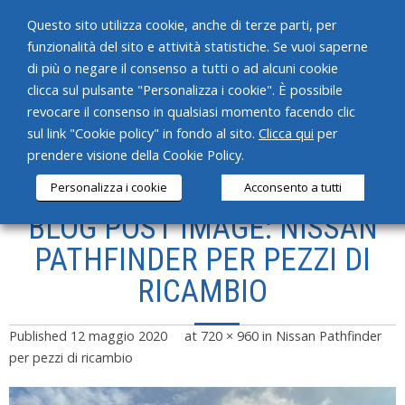
Questo sito utilizza cookie, anche di terze parti, per
funzionalità del sito e attività statistiche. Se vuoi saperne
di più o negare il consenso a tutti o ad alcuni cookie
clicca sul pulsante "Personalizza i cookie". È possibile
revocare il consenso in qualsiasi momento facendo clic
HOME
sul link "Cookie policy" in fondo al sito.
Clicca qui
per
prendere visione della Cookie Policy.
CHI SIAMO
Personalizza i cookie
Acconsento a tutti
SERVIZI
BLOG POST IMAGE: NISSAN
PRODOTTI
PATHFINDER PER PEZZI DI
RICAMBIO
NEWS
CONTATTI
Published
12 maggio 2020
at
720 × 960
in
Nissan Pathfinder
per pezzi di ricambio