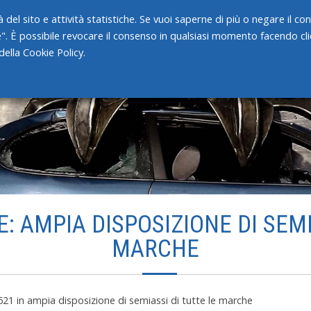
 del sito e attività statistiche. Se vuoi saperne di più o negare il c
e". È possibile revocare il consenso in qualsiasi momento facendo clic
HOME
CHI SIAMO
SERVIZI
ella Cookie Policy.
: AMPIA DISPOSIZIONE DI SEMI
MARCHE
621
in
ampia disposizione di semiassi di tutte le marche