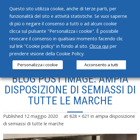
Questo sito utilizza cookie, anche di terze parti, per
funzionalità del sito e attività statistiche. Se vuoi saperne
di più o negare il consenso a tutti o ad alcuni cookie
clicca sul pulsante "Personalizza i cookie". È possibile
revocare il consenso in qualsiasi momento facendo clic
HOME
sul link "Cookie policy" in fondo al sito.
Clicca qui
per
prendere visione della Cookie Policy.
CHI SIAMO
Personalizza i cookie
Acconsento a tutti
SERVIZI
BLOG POST IMAGE: AMPIA
PRODOTTI
DISPOSIZIONE DI SEMIASSI DI
TUTTE LE MARCHE
NEWS
CONTATTI
Published
12 maggio 2020
at
828 × 621
in
ampia disposizione
di semiassi di tutte le marche