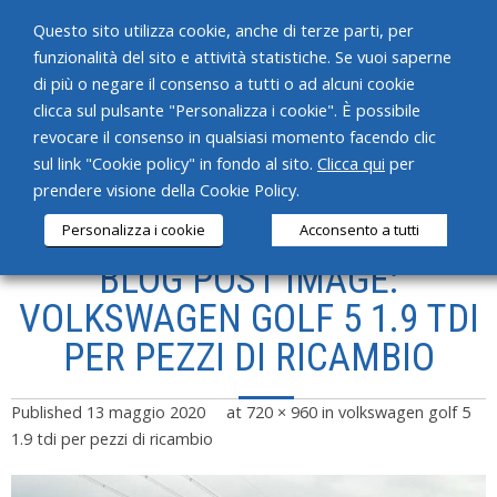
Questo sito utilizza cookie, anche di terze parti, per
funzionalità del sito e attività statistiche. Se vuoi saperne
di più o negare il consenso a tutti o ad alcuni cookie
clicca sul pulsante "Personalizza i cookie". È possibile
revocare il consenso in qualsiasi momento facendo clic
HOME
sul link "Cookie policy" in fondo al sito.
Clicca qui
per
prendere visione della Cookie Policy.
CHI SIAMO
Personalizza i cookie
Acconsento a tutti
SERVIZI
BLOG POST IMAGE:
PRODOTTI
VOLKSWAGEN GOLF 5 1.9 TDI
PER PEZZI DI RICAMBIO
NEWS
CONTATTI
Published
13 maggio 2020
at
720 × 960
in
volkswagen golf 5
1.9 tdi per pezzi di ricambio