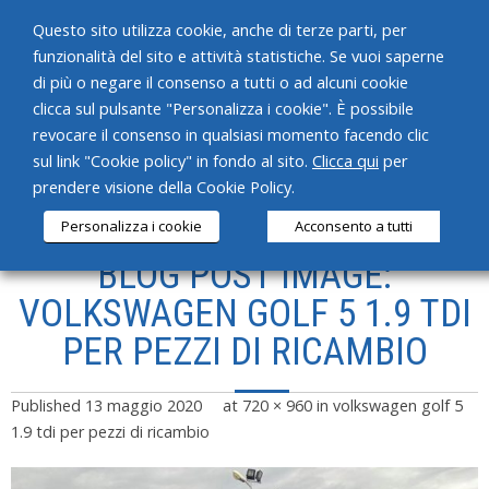
Questo sito utilizza cookie, anche di terze parti, per
funzionalità del sito e attività statistiche. Se vuoi saperne
di più o negare il consenso a tutti o ad alcuni cookie
clicca sul pulsante "Personalizza i cookie". È possibile
revocare il consenso in qualsiasi momento facendo clic
HOME
sul link "Cookie policy" in fondo al sito.
Clicca qui
per
prendere visione della Cookie Policy.
CHI SIAMO
Personalizza i cookie
Acconsento a tutti
SERVIZI
BLOG POST IMAGE:
PRODOTTI
VOLKSWAGEN GOLF 5 1.9 TDI
PER PEZZI DI RICAMBIO
NEWS
CONTATTI
Published
13 maggio 2020
at
720 × 960
in
volkswagen golf 5
1.9 tdi per pezzi di ricambio