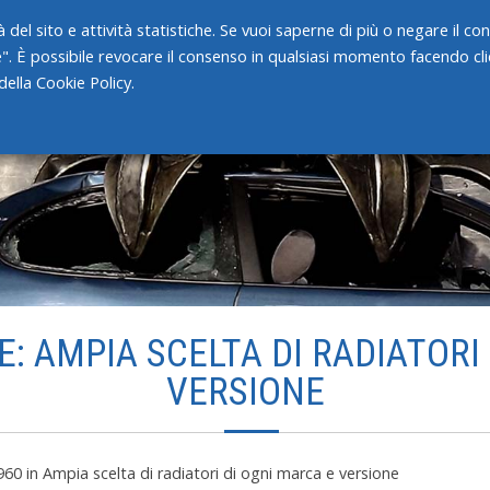
 del sito e attività statistiche. Se vuoi saperne di più o negare il c
e". È possibile revocare il consenso in qualsiasi momento facendo clic
HOME
CHI SIAMO
SERVIZI
ella Cookie Policy.
: AMPIA SCELTA DI RADIATORI
VERSIONE
960
in
Ampia scelta di radiatori di ogni marca e versione