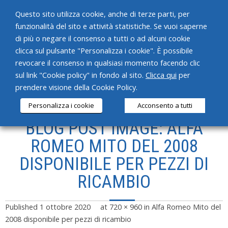
Questo sito utilizza cookie, anche di terze parti, per
funzionalità del sito e attività statistiche. Se vuoi saperne
di più o negare il consenso a tutti o ad alcuni cookie
clicca sul pulsante "Personalizza i cookie". È possibile
revocare il consenso in qualsiasi momento facendo clic
HOME
sul link "Cookie policy" in fondo al sito.
Clicca qui
per
prendere visione della Cookie Policy.
CHI SIAMO
Personalizza i cookie
Acconsento a tutti
SERVIZI
BLOG POST IMAGE: ALFA
PRODOTTI
ROMEO MITO DEL 2008
DISPONIBILE PER PEZZI DI
NEWS
RICAMBIO
CONTATTI
Published
1 ottobre 2020
at
720 × 960
in
Alfa Romeo Mito del
2008 disponibile per pezzi di ricambio