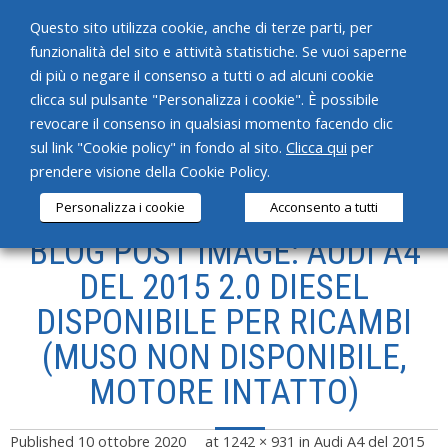
Questo sito utilizza cookie, anche di terze parti, per
funzionalità del sito e attività statistiche. Se vuoi saperne
di più o negare il consenso a tutti o ad alcuni cookie
clicca sul pulsante "Personalizza i cookie". È possibile
revocare il consenso in qualsiasi momento facendo clic
HOME
sul link "Cookie policy" in fondo al sito.
Clicca qui
per
prendere visione della Cookie Policy.
CHI SIAMO
Personalizza i cookie
Acconsento a tutti
SERVIZI
BLOG POST IMAGE: AUDI A4
PRODOTTI
DEL 2015 2.0 DIESEL
DISPONIBILE PER RICAMBI
NEWS
(MUSO NON DISPONIBILE,
CONTATTI
MOTORE INTATTO)
Published
10 ottobre 2020
at
1242 × 931
in
Audi A4 del 2015